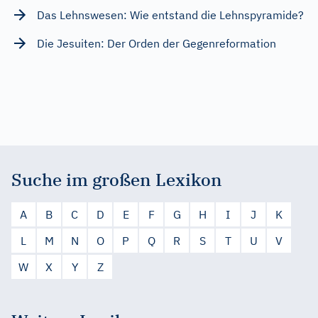
Das Lehnswesen: Wie entstand die Lehnspyramide?
Die Jesuiten: Der Orden der Gegenreformation
Suche im großen Lexikon
A
B
C
D
E
F
G
H
I
J
K
L
M
N
O
P
Q
R
S
T
U
V
W
X
Y
Z