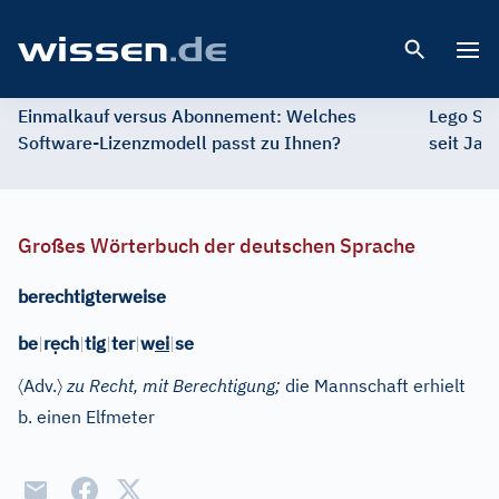
Open 
Einmalkauf versus Abonnement: Welches
Lego St
Software-Lizenzmodell passt zu Ihnen?
seit Jah
Großes Wörterbuch der deutschen Sprache
berechtigterweise
ẹ
be
|
r
ch
|
tig
|
ter
|
w
ei
|
se
〈
〉
Adv.
zu Recht, mit Berechtigung;
die Mannschaft erhielt
b. einen Elfmeter