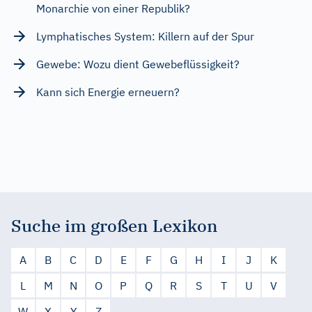
Monarchie von einer Republik?
Lymphatisches System: Killern auf der Spur
Gewebe: Wozu dient Gewebeflüssigkeit?
Kann sich Energie erneuern?
Suche im großen Lexikon
A
B
C
D
E
F
G
H
I
J
K
L
M
N
O
P
Q
R
S
T
U
V
W
X
Y
Z