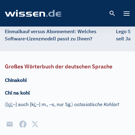
Open 
Einmalkauf versus Abonnement: Welches
Lego St
Software-Lizenzmodell passt zu Ihnen?
seit Jah
Großes Wörterbuch der deutschen Sprache
Chinakohl
Chi
|
na
|
kohl
〈
–
–
–
〉
[ç
i
:
]
auch
[k
i
:
]
m.
,
s
, nur Sg.
ostasiatische Kohlart