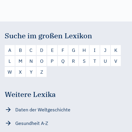
Suche im großen Lexikon
A
B
C
D
E
F
G
H
I
J
K
L
M
N
O
P
Q
R
S
T
U
V
W
X
Y
Z
Weitere Lexika
Daten der Weltgeschichte
Gesundheit A-Z