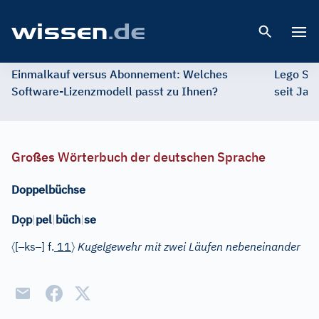
Open 
Einmalkauf versus Abonnement: Welches
Lego St
Software-Lizenzmodell passt zu Ihnen?
seit Jah
Großes Wörterbuch der deutschen Sprache
Doppelbüchse
ọ
D
p
|
pel
|
büch
|
se
〈
–
–
〉
[
ks
]
f.
11
Kugelgewehr mit zwei Läufen nebeneinander