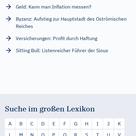
Geld: Kann man Inflation messen?
Byzanz: Aufstieg zur Hauptstadt des Oströmischen
Reiches
Versicherungen: Profit durch Haftung
Sitting Bull: Listenreicher Führer der Sioux
Suche im großen Lexikon
A
B
C
D
E
F
G
H
I
J
K
L
M
N
O
P
Q
R
S
T
U
V