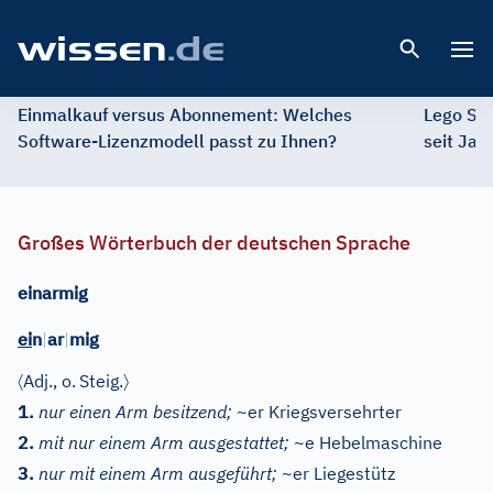
Open 
Einmalkauf versus Abonnement: Welches
Lego St
Software-Lizenzmodell passt zu Ihnen?
seit Jah
Großes Wörterbuch der deutschen Sprache
einarmig
ei
n
|
ar
|
mig
〈
〉
Adj.
, o.
Steig.
1.
nur einen Arm besitzend;
~er Kriegsversehrter
2.
mit nur einem Arm ausgestattet;
~e Hebelmaschine
3.
nur mit einem Arm ausgeführt;
~er Liegestütz