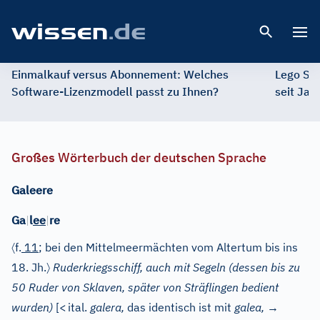
Open 
Einmalkauf versus Abonnement: Welches
Lego St
Software-Lizenzmodell passt zu Ihnen?
seit Jah
Großes Wörterbuch der deutschen Sprache
Galeere
Ga
|
l
ee
|
re
〈
f.
11
; bei den Mittelmeermächten vom Altertum bis ins
〉
18. Jh.
Ruderkriegsschiff, auch mit Segeln (dessen bis zu
50 Ruder von Sklaven, später von Sträflingen bedient
wurden)
[
<
ital.
galera,
das identisch ist mit
galea,
→