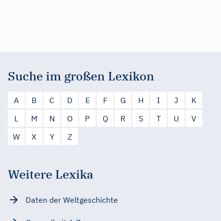
Suche im großen Lexikon
A
B
C
D
E
F
G
H
I
J
K
L
M
N
O
P
Q
R
S
T
U
V
W
X
Y
Z
Weitere Lexika
Daten der Weltgeschichte