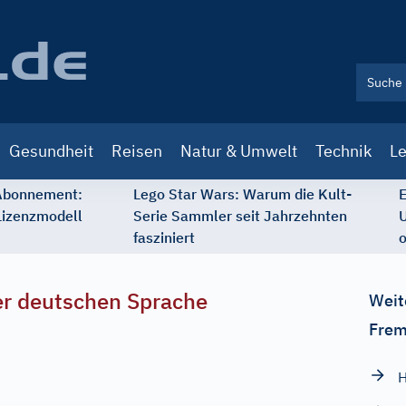
Gesundheit
Reisen
Natur & Umwelt
Technik
Le
 Abonnement:
Lego Star Wars: Warum die Kult-
E
Lizenzmodell
Serie Sammler seit Jahrzehnten
U
fasziniert
o
r deutschen Sprache
Weit
Frem
H