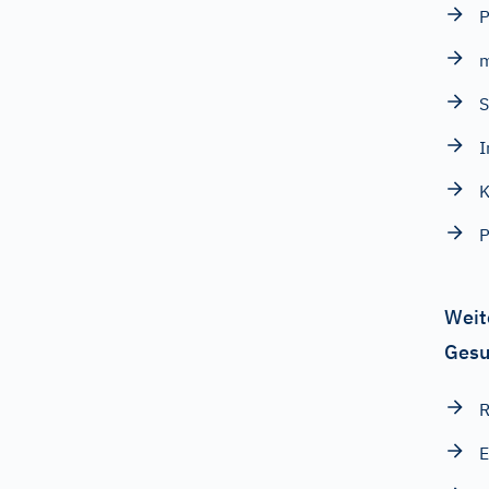
P
I
K
P
Weit
Gesu
R
E