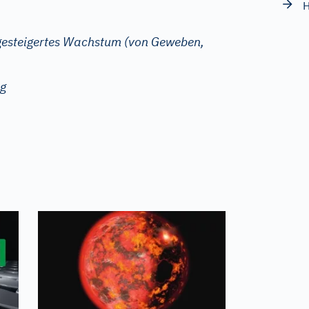
H
gesteigertes Wachstum (von Geweben,
ng