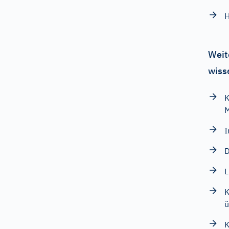
H
Weit
wiss
K
M
I
D
L
K
ü
K