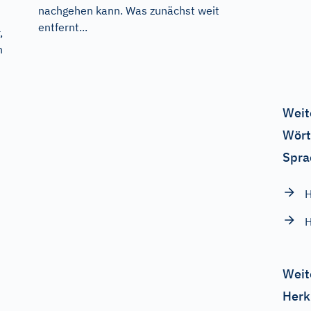
nachgehen kann. Was zunächst weit
entfernt...
,
n
Weit
Wört
Spra
H
H
Weit
Herk