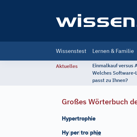
Main
Wissenstest
Lernen & Familie
navigation
Einmalkauf versus
Aktuelles
Welches Software-
passt zu Ihnen?
Großes Wörterbuch de
Hypertrophie
Hy
|
per
|
tro
|
ph
ie