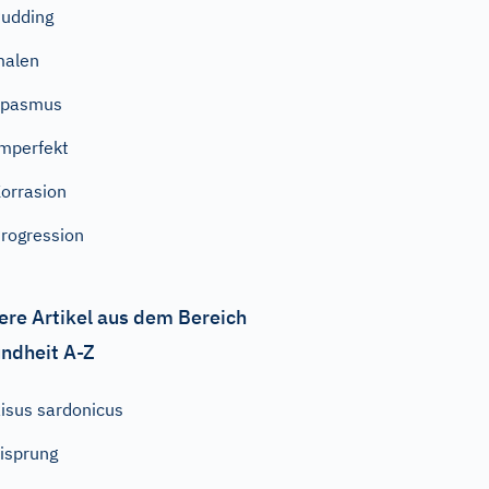
udding
malen
Spasmus
mperfekt
orrasion
rogression
ere Artikel aus dem Bereich
ndheit A-Z
isus sardonicus
isprung