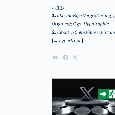
〈
〉
f.
11
1.
übermäßige Vergrößerung, 
Organen);
Ggs.
Hypotrophie
〈
〉
2.
übertr.
Selbstüberschätzu
[→
hypertroph
]