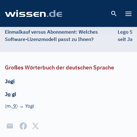
Open 
Einmalkauf versus Abonnement: Welches
Lego St
Software-Lizenzmodell passt zu Ihnen?
seit Jah
Großes Wörterbuch der deutschen Sprache
Jogi
J
o
|
gi
〈
〉
m.
9
→
Yogi