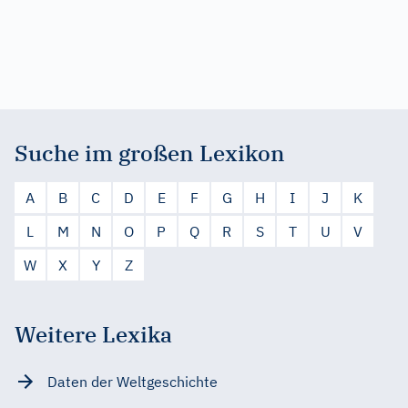
Suche im großen Lexikon
A
B
C
D
E
F
G
H
I
J
K
L
M
N
O
P
Q
R
S
T
U
V
W
X
Y
Z
Weitere Lexika
Daten der Weltgeschichte