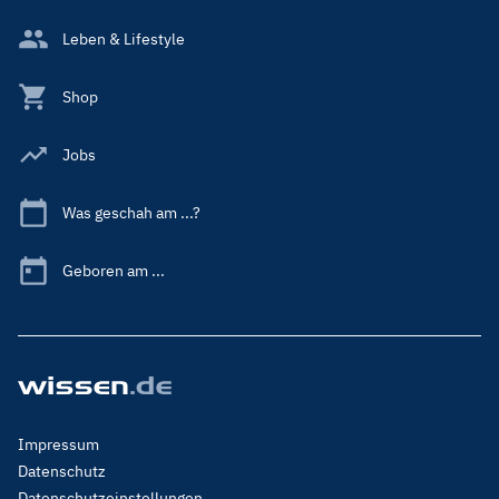
Leben & Lifestyle
Shop
Jobs
Was geschah am ...?
Geboren am ...
Footer
Impressum
Menu
Datenschutz
Legal
Datenschutzeinstellungen