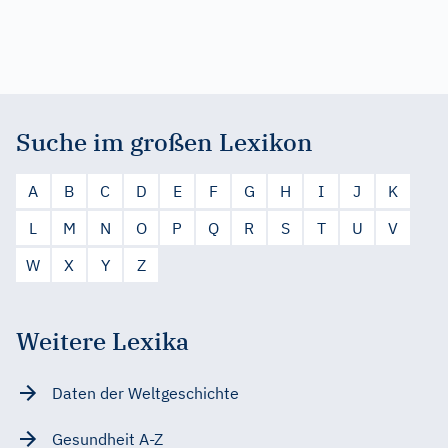
Suche im großen Lexikon
A
B
C
D
E
F
G
H
I
J
K
L
M
N
O
P
Q
R
S
T
U
V
W
X
Y
Z
Weitere Lexika
Daten der Weltgeschichte
Gesundheit A-Z