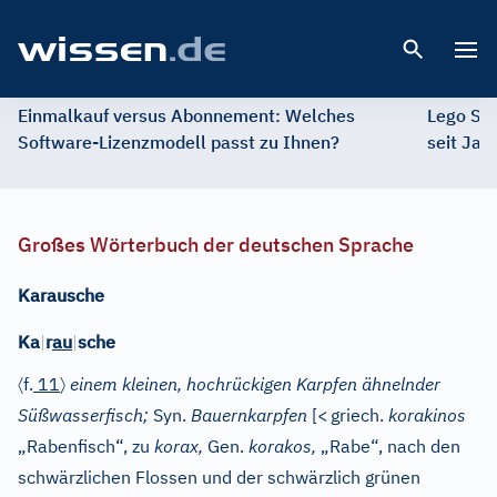
Open 
Einmalkauf versus Abonnement: Welches
Lego St
Software-Lizenzmodell passt zu Ihnen?
seit Jah
Großes Wörterbuch der deutschen Sprache
Karausche
Ka
|
r
au
|
sche
〈
〉
f.
11
einem kleinen, hochrückigen Karpfen ähnelnder
Süßwasserfisch;
Syn.
Bauernkarpfen
[
<
griech.
korakinos
„Rabenfisch“, zu
korax,
Gen.
korakos,
„Rabe“, nach den
schwärzlichen Flossen und der schwärzlich grünen