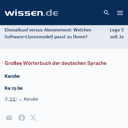
Open 
Einmalkauf versus Abonnement: Welches
Lego St
Software-Lizenzmodell passt zu Ihnen?
seit Jah
Großes Wörterbuch der deutschen Sprache
Karobe
Ka
|
r
o
|
be
〈
〉
f.
11
→
Karube