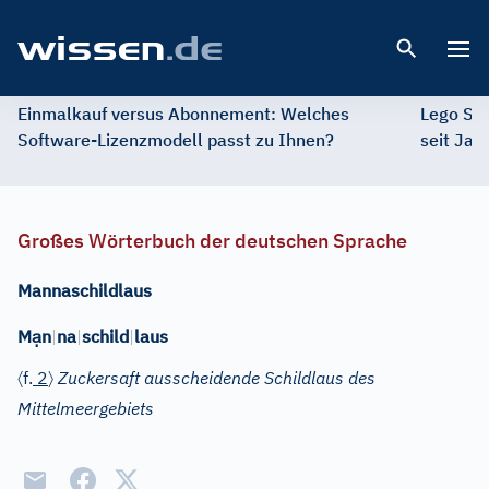
Open 
Einmalkauf versus Abonnement: Welches
Lego St
Software-Lizenzmodell passt zu Ihnen?
seit Jah
Großes Wörterbuch der deutschen Sprache
Mannaschildlaus
ạ
M
n
|
na
|
schild
|
laus
〈
〉
f.
2
Zuckersaft ausscheidende Schildlaus des
Mittelmeergebiets