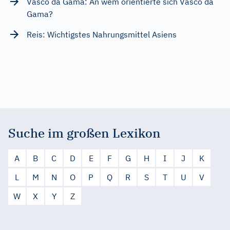
Vasco da Gama: An wem orientierte sich Vasco da
Gama?
Reis: Wichtigstes Nahrungsmittel Asiens
Suche im großen Lexikon
A
B
C
D
E
F
G
H
I
J
K
L
M
N
O
P
Q
R
S
T
U
V
W
X
Y
Z