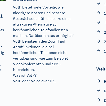
1
VoIP bietet viele Vorteile, wie
niedrigere Kosten und bessere
1
t
Gesprächsqualität, die es zu einer
1
attraktiven Alternative zu
herkömmlichen Telefondiensten
hts
2
machen. Darüber hinaus ermöglicht
VoIP Benutzern den Zugriff auf
2
Anruffunktionen, die bei
ür
1
herkömmlichen Telefonen nicht
tig
verfügbar sind, wie zum Beispiel
Videokonferenzen und SMS-
,
Weit
Nachrichten.
r
Was ist VoIP?
VoIP oder Voice over IP...
E
M
D