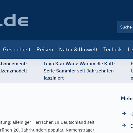
Gesundheit
Reisen
Natur & Umwelt
Technik
Le
 Abonnement:
Lego Star Wars: Warum die Kult-
E
Lizenzmodell
Serie Sammler seit Jahrzehnten
U
fasziniert
o
Mehr
K
tung: alleiniger Herrscher. In Deutschland seit
D
frühen 20. Jahrhundert populär. Namensträger: