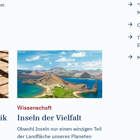
er.
"
M
O
T
E
M
Wissenschaft
ik
Inseln der Vielfalt
Obwohl Inseln nur einen winzigen Teil
der Landfläche unseres Planeten