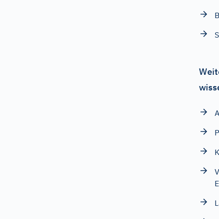
B
S
Weit
wiss
A
P
K
V
E
L