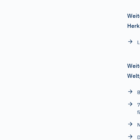
Weit
Herk
L
Weit
Welt
B
7
f
N
D