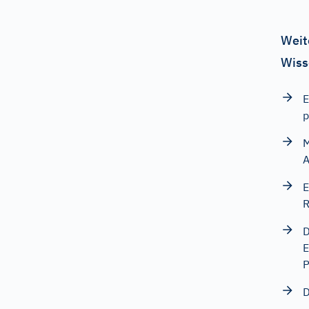
Weit
Wiss
E
p
M
A
E
R
D
E
P
D