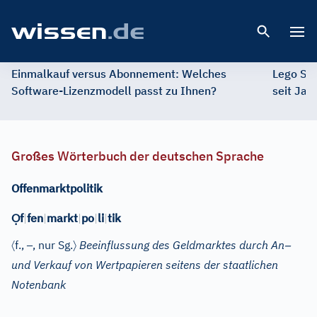
Open 
Einmalkauf versus Abonnement: Welches
Lego St
Software-Lizenzmodell passt zu Ihnen?
seit Jah
Großes Wörterbuch der deutschen Sprache
Offenmarktpolitik
Ọ
f
|
fen
|
markt
|
po
|
li
|
tik
〈
–
〉
–
f.
,
, nur Sg.
Beeinflussung des Geldmarktes durch An
und Verkauf von Wertpapieren seitens der staatlichen
Notenbank