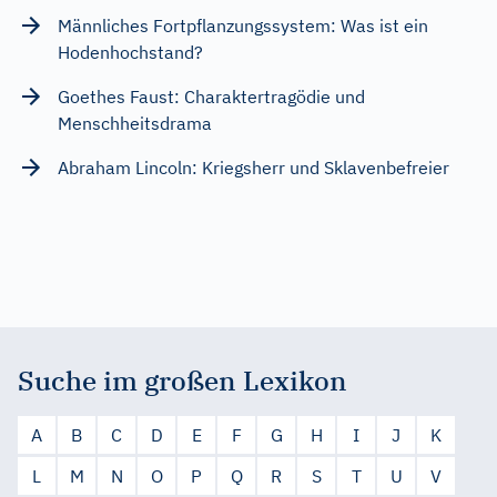
Männliches Fortpflanzungssystem: Was ist ein
Hodenhochstand?
Goethes Faust: Charaktertragödie und
Menschheitsdrama
Abraham Lincoln: Kriegsherr und Sklavenbefreier
Suche im großen Lexikon
A
B
C
D
E
F
G
H
I
J
K
L
M
N
O
P
Q
R
S
T
U
V