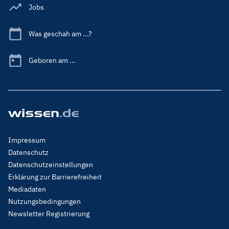
Jobs
Was geschah am ...?
Geboren am ...
Footer
Impressum
Menu
Datenschutz
Legal
Datenschutzeinstellungen
Erklärung zur Barrierefreiheit
Mediadaten
Nutzungsbedingungen
Newsletter Registrierung