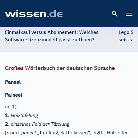
Open 
Einmalkauf versus Abonnement: Welches
Lego St
Software-Lizenzmodell passt zu Ihnen?
seit Jah
Großes Wörterbuch der deutschen Sprache
Paneel
Pa
|
n
ee
l
〈
〉
n.
1
1.
Holztäfelung
2.
einzelnes Feld der Täfelung
[
<
ndrl.
paneel
„Täfelung, Sattelkissen“, eigtl. „Holz oder