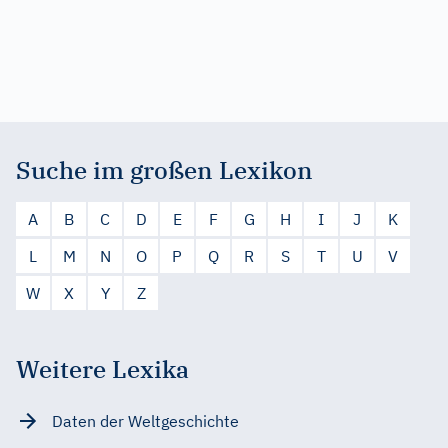
Suche im großen Lexikon
A
B
C
D
E
F
G
H
I
J
K
L
M
N
O
P
Q
R
S
T
U
V
W
X
Y
Z
Weitere Lexika
Daten der Weltgeschichte