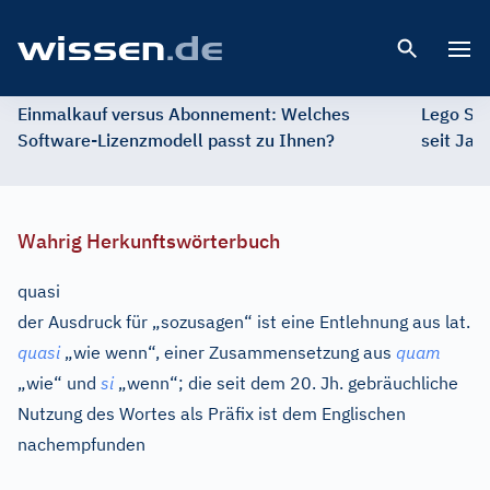
Open 
Einmalkauf versus Abonnement: Welches
Lego St
Software-Lizenzmodell passt zu Ihnen?
seit Jah
Wahrig Herkunftswörterbuch
quasi
der Ausdruck für „sozusagen“ ist eine Entlehnung aus
lat.
quasi
„wie wenn“, einer Zusammensetzung aus
quam
„wie“ und
si
„wenn“; die seit dem 20. Jh. gebräuchliche
Nutzung des Wortes als Präfix ist dem Englischen
nachempfunden