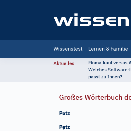
Main
Wissenstest
Lernen & Familie
navigation
Einmalkauf versus
Aktuelles
Welches Software-
passt zu Ihnen?
Großes Wörterbuch de
Petz
ẹ
P
tz