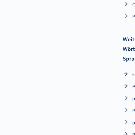
Q
P
Weit
Wört
Spra
k
B
p
P
p
P