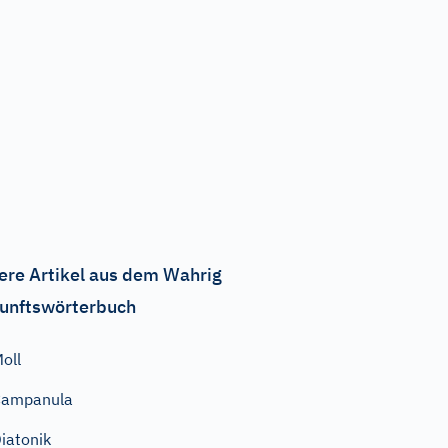
ere Artikel aus dem Wahrig
unftswörterbuch
oll
Campanula
iatonik