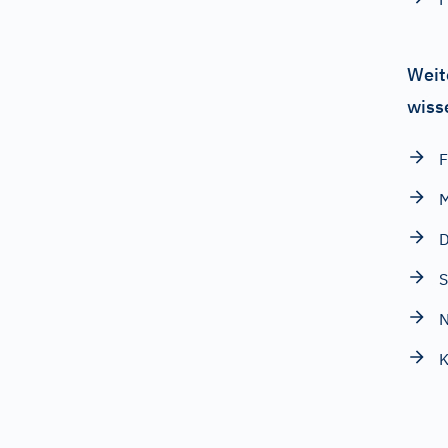
Weit
wiss
F
M
D
S
N
K