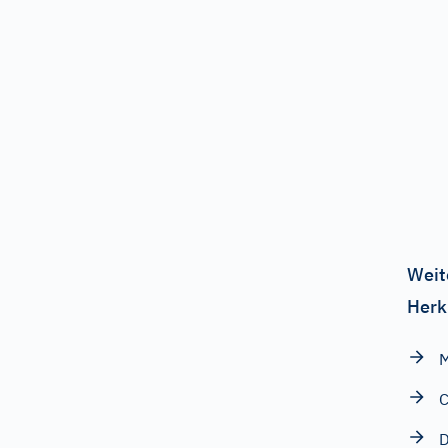
Weit
Herk
M
D