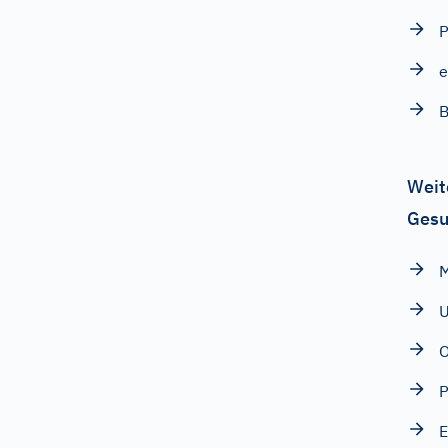
P
e
B
Weit
Gesu
M
U
P
E