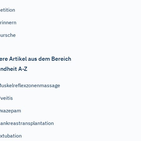
etition
rinnern
ursche
ere Artikel aus dem Bereich
ndheit A-Z
uskelreflexzonenmassage
veitis
Oxazepam
ankreastransplantation
xtubation