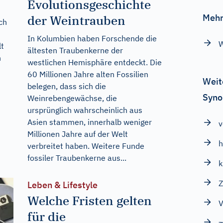
Evolutionsgeschichte
Mehr
der Weintrauben
ch
In Kolumbien haben Forschende die
W
lt
ältesten Traubenkerne der
n
westlichen Hemisphäre entdeckt. Die
60 Millionen Jahre alten Fossilien
Weit
belegen, dass sich die
Syno
Weinrebengewächse, die
ursprünglich wahrscheinlich aus
Asien stammen, innerhalb weniger
v
Millionen Jahre auf der Welt
h
verbreitet haben. Weitere Funde
fossiler Traubenkerne aus...
k
Z
Leben & Lifestyle
Welche Fristen gelten
V
für die