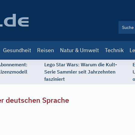
Gesundheit
Reisen
Natur & Umwelt
Technik
Le
 Abonnement:
Lego Star Wars: Warum die Kult-
E
Lizenzmodell
Serie Sammler seit Jahrzehnten
U
fasziniert
o
r deutschen Sprache