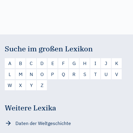
Suche im großen Lexikon
A
B
C
D
E
F
G
H
I
J
K
L
M
N
O
P
Q
R
S
T
U
V
W
X
Y
Z
Weitere Lexika
Daten der Weltgeschichte