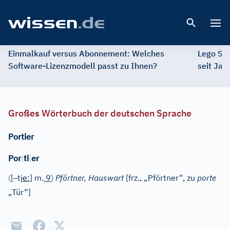
Open 
Einmalkauf versus Abonnement: Welches
Lego St
Software-Lizenzmodell passt zu Ihnen?
seit Jah
Großes Wörterbuch der deutschen Sprache
Portier
Por
|
ti
|
er
〈
–
e
〉
[
tj
:
]
m.
9
Pförtner, Hauswart
[
frz.
, „Pförtner“, zu
porte
„Tür“]