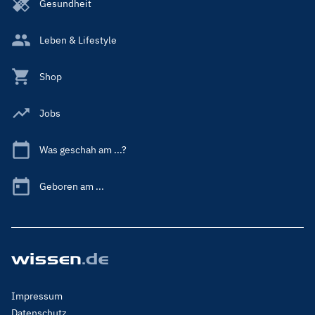
Gesundheit
Leben & Lifestyle
Shop
Jobs
Was geschah am ...?
Geboren am ...
Footer
Impressum
Menu
Datenschutz