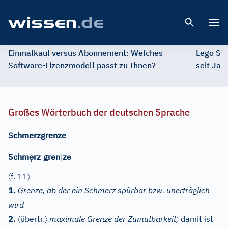
Open 
Einmalkauf versus Abonnement: Welches
Lego St
Software-Lizenzmodell passt zu Ihnen?
seit Jah
Großes Wörterbuch der deutschen Sprache
Schmerzgrenze
ẹ
Schm
rz
|
gren
|
ze
〈
〉
f.
11
1.
Grenze, ab der ein Schmerz spürbar bzw. unerträglich
wird
〈
〉
2.
übertr.
maximale Grenze der Zumutbarkeit;
damit ist