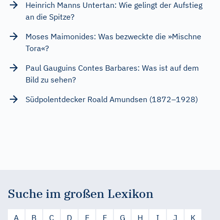
Heinrich Manns Untertan: Wie gelingt der Aufstieg
an die Spitze?
Moses Maimonides: Was bezweckte die »Mischne
Tora«?
Paul Gauguins Contes Barbares: Was ist auf dem
Bild zu sehen?
Südpolentdecker Roald Amundsen (1872–1928)
Suche im großen Lexikon
A
B
C
D
E
F
G
H
I
J
K