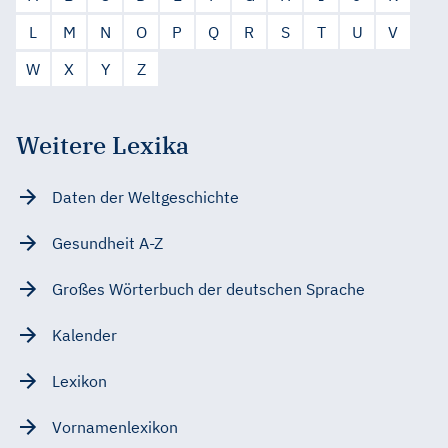
L
M
N
O
P
Q
R
S
T
U
V
W
X
Y
Z
Weitere Lexika
Daten der Weltgeschichte
Gesundheit A-Z
Großes Wörterbuch der deutschen Sprache
Kalender
Lexikon
Vornamenlexikon