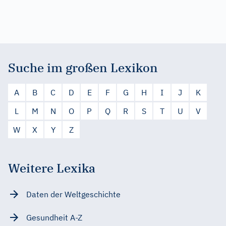
Suche im großen Lexikon
A
B
C
D
E
F
G
H
I
J
K
L
M
N
O
P
Q
R
S
T
U
V
W
X
Y
Z
Weitere Lexika
Daten der Weltgeschichte
Gesundheit A-Z