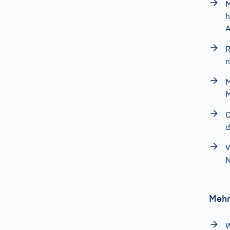
M
h
A
R
n
M
M
O
d
V
N
Mehr
W