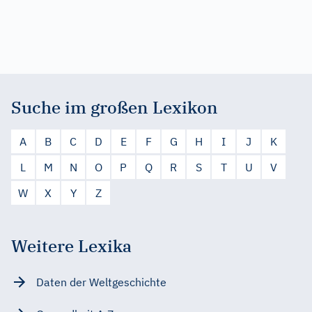
Suche im großen Lexikon
A
B
C
D
E
F
G
H
I
J
K
L
M
N
O
P
Q
R
S
T
U
V
W
X
Y
Z
Weitere Lexika
Daten der Weltgeschichte