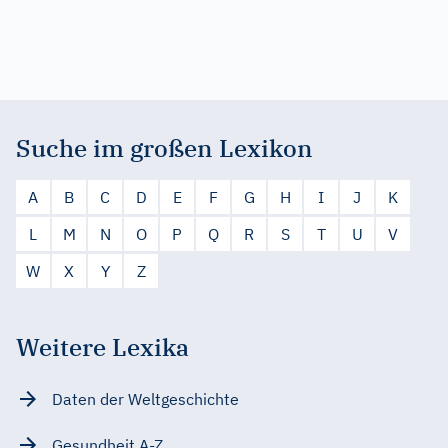
Suche im großen Lexikon
A
B
C
D
E
F
G
H
I
J
K
L
M
N
O
P
Q
R
S
T
U
V
W
X
Y
Z
Weitere Lexika
Daten der Weltgeschichte
Gesundheit A-Z