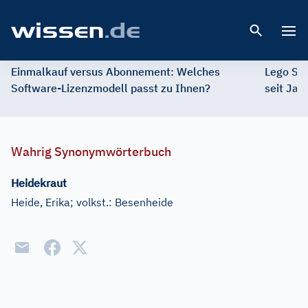
Open 
Einmalkauf versus Abonnement: Welches
Lego St
Software-Lizenzmodell passt zu Ihnen?
seit Jah
Wahrig Synonymwörterbuch
Heidekraut
Heide, Erika
;
volkst.:
Besenheide