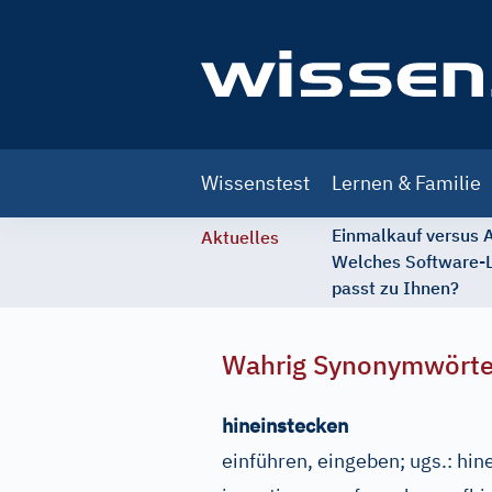
Main
Wissenstest
Lernen & Familie
navigation
Einmalkauf versus
Aktuelles
Welches Software-
passt zu Ihnen?
Wahrig Synonymwört
hineinstecken
einführen, eingeben
;
ugs.:
hin