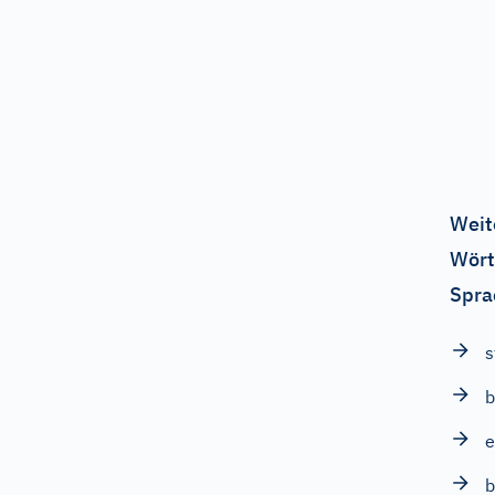
Weit
Wört
Spra
s
b
e
b