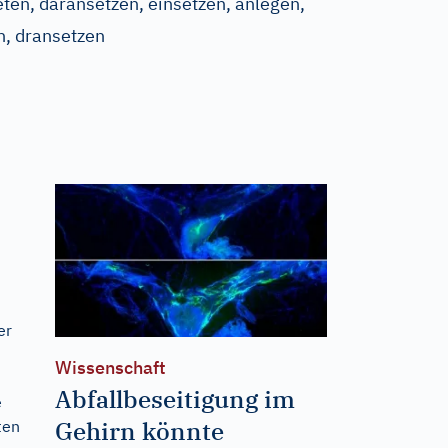
eten, daransetzen, einsetzen, anlegen,
n, dransetzen
er
Wissenschaft
Abfallbeseitigung im
e
Gehirn könnte
ten