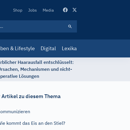
Secondary
Shop
Jobs
Media
Navigation
ben & Lifestyle
Digital
Lexika
rblicher Haarausfall entschlüsselt:
rsachen, Mechanismen und nicht-
perative Lösungen
 Artikel zu diesem Thema
Kommunizieren
ie kommt das Eis an den Stiel?