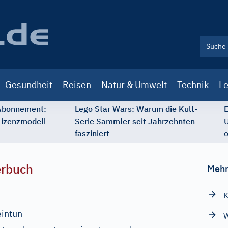
Gesundheit
Reisen
Natur & Umwelt
Technik
Le
 Abonnement:
Lego Star Wars: Warum die Kult-
E
Lizenzmodell
Serie Sammler seit Jahrzehnten
U
fasziniert
o
erbuch
Mehr
eintun
W