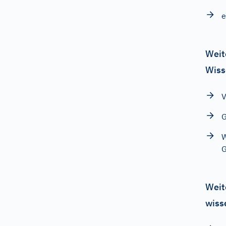
e
Weit
Wiss
V
G
W
G
Weit
wiss