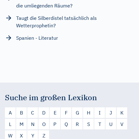
die umliegenden Räume?
Taugt die Silberdistel tatsächlich als
Wetterprophetin?
Spanien - Literatur
Suche im großen Lexikon
A
B
C
D
E
F
G
H
I
J
K
L
M
N
O
P
Q
R
S
T
U
V
W
X
Y
Z