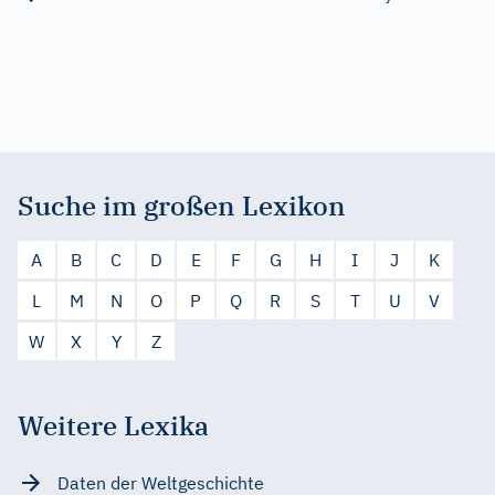
Suche im großen Lexikon
A
B
C
D
E
F
G
H
I
J
K
L
M
N
O
P
Q
R
S
T
U
V
W
X
Y
Z
Weitere Lexika
Daten der Weltgeschichte