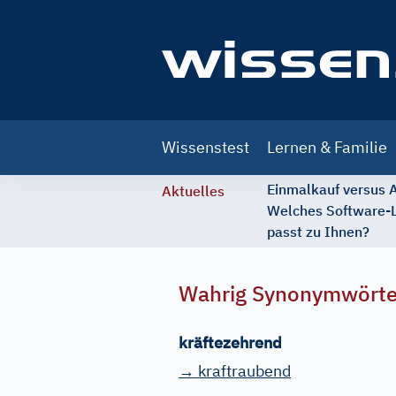
Main
Wissenstest
Lernen & Familie
navigation
Einmalkauf versus
Aktuelles
Welches Software-
passt zu Ihnen?
Wahrig Synonymwört
kräftezehrend
→ kraftraubend