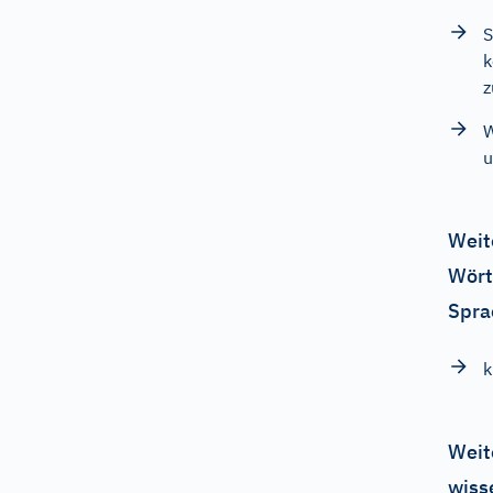
S
k
z
W
u
Weit
Wört
Spra
k
Weit
wiss