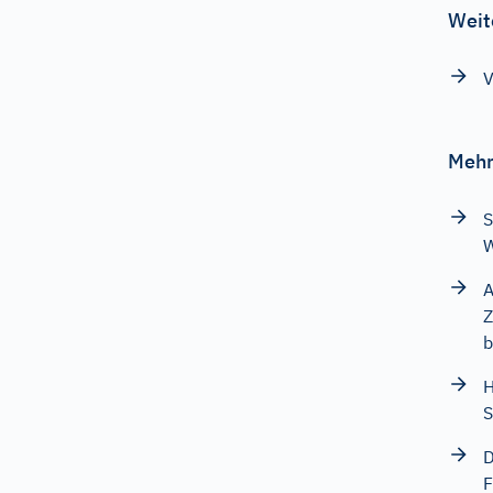
Weit
V
Mehr
S
W
A
Z
b
H
S
F