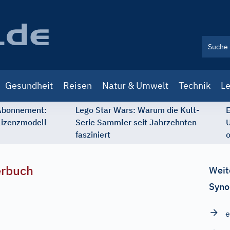
Gesundheit
Reisen
Natur & Umwelt
Technik
Le
 Abonnement:
Lego Star Wars: Warum die Kult-
E
Lizenzmodell
Serie Sammler seit Jahrzehnten
U
fasziniert
o
erbuch
Weit
Syno
e