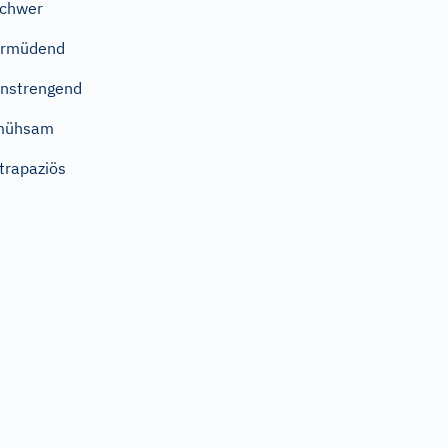
chwer
ermüdend
nstrengend
mühsam
trapaziös