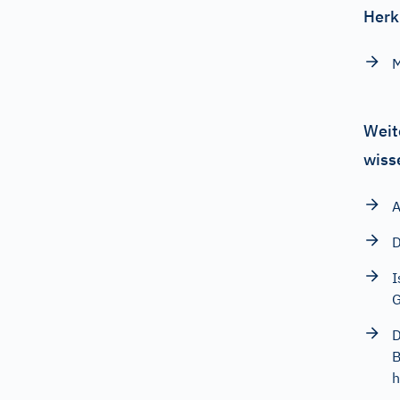
Herk
M
Weit
wiss
A
D
I
G
D
B