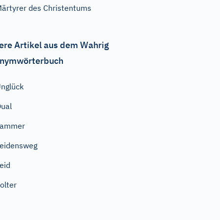
ärtyrer des Christentums
ere Artikel aus dem Wahrig
nymwörterbuch
nglück
ual
Jammer
eidensweg
eid
olter