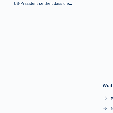
US-Präsident seither, dass die...
Weit
B
M