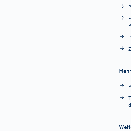
P
F
P
P
Z
Mehr
P
T
d
Weit