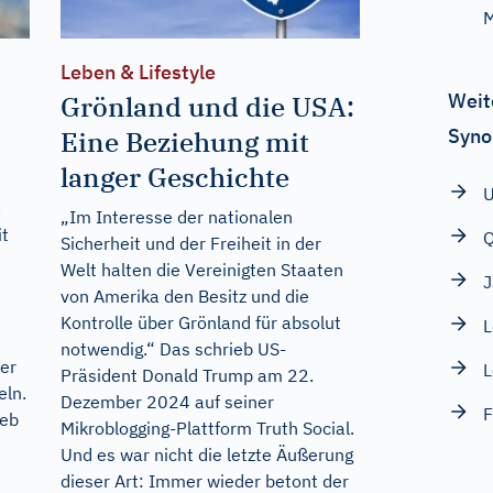
M
Leben & Lifestyle
Weit
Grönland und die USA:
Syno
Eine Beziehung mit
langer Geschichte
U
.
„Im Interesse der nationalen
it
Q
Sicherheit und der Freiheit in der
Welt halten die Vereinigten Staaten
von Amerika den Besitz und die
Kontrolle über Grönland für absolut
L
notwendig.“ Das schrieb US-
ner
L
Präsident Donald Trump am 22.
eln.
Dezember 2024 auf seiner
F
ieb
Mikroblogging-Plattform Truth Social.
Und es war nicht die letzte Äußerung
dieser Art: Immer wieder betont der