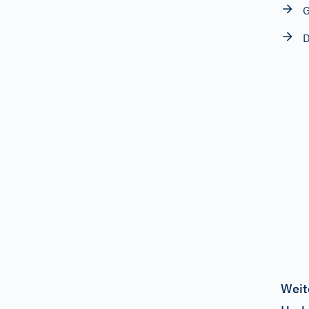
G
D
Weit