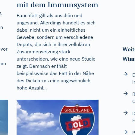
mit dem Immunsystem
e
o,
Bauchfett gilt als unschön und
ungesund. Allerdings handelt es sich
en
dabei nicht um ein einheitliches
Gewebe, sondern um verschiedene
Depots, die sich in ihrer zellulären
 vor
Weit
Zusammensetzung stark
Wiss
unterscheiden, wie eine neue Studie
hen
zeigt. Demnach enthält
beispielsweise das Fett in der Nähe
D
des Dickdarms eine ungewöhnlich
i
hohe Anzahl...
R
O
D
F
P