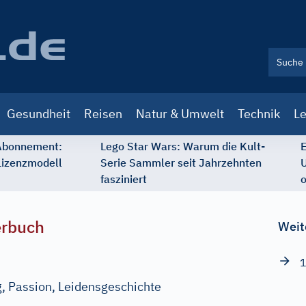
Gesundheit
Reisen
Natur & Umwelt
Technik
Le
 Abonnement:
Lego Star Wars: Warum die Kult-
E
Lizenzmodell
Serie Sammler seit Jahrzehnten
U
fasziniert
o
erbuch
Weit
1
, Passion, Leidensgeschichte