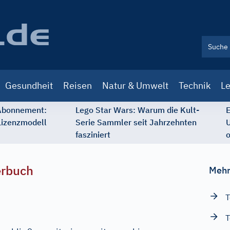
Gesundheit
Reisen
Natur & Umwelt
Technik
Le
 Abonnement:
Lego Star Wars: Warum die Kult-
E
Lizenzmodell
Serie Sammler seit Jahrzehnten
U
fasziniert
o
erbuch
Mehr
T
T