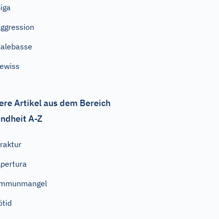
iga
ggression
alebasse
ewiss
ere Artikel aus dem Bereich
ndheit A-Z
raktur
pertura
Immunmangel
ötid