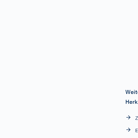
Weit
Herk
Z