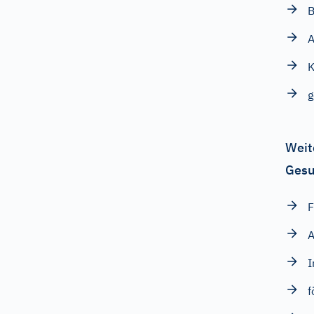
B
A
K
g
Weit
Gesu
F
A
f