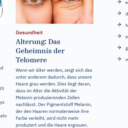
e
d
t
Gesundheit
e
Alterung: Das
g
Geheimnis der
Telomere
m
nd
Wenn wir älter werden, zeigt sich das
unter anderem dadurch, dass unsere
Haare grau werden. Dies liegt daran,
US
dass im Alter die Aktivität der
n
Melanin-produzierenden Zellen
bys
nachlässt. Der Pigmentstoff Melanin,
der den Haaren normalerweise ihre
mehr
Farbe verleiht, wird nicht mehr
produziert und die Haare ergrauen.