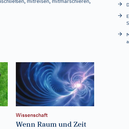
schließen, mitreisen, mitmarschieren,
D
E
S
M
a
Wissenschaft
Wenn Raum und Zeit