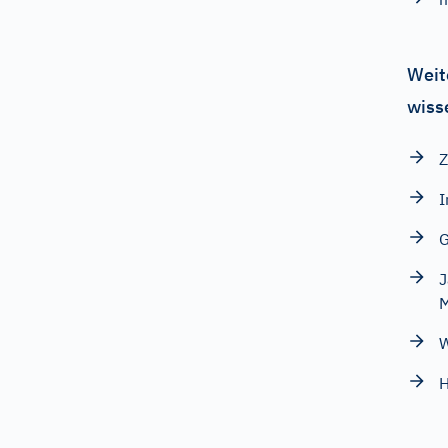
Weit
wiss
Z
I
G
J
M
W
H