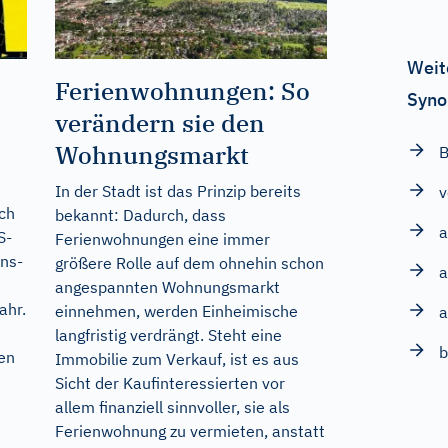
Weit
Ferienwohnungen: So
Syno
verändern sie den
Wohnungsmarkt
B
In der Stadt ist das Prinzip bereits
v
uch
bekannt: Dadurch, dass
a
S-
Ferienwohnungen eine immer
ons-
größere Rolle auf dem ohnehin schon
a
angespannten Wohnungsmarkt
ahr.
einnehmen, werden Einheimische
a
langfristig verdrängt. Steht eine
b
len
Immobilie zum Verkauf, ist es aus
Sicht der Kaufinteressierten vor
allem finanziell sinnvoller, sie als
Ferienwohnung zu vermieten, anstatt