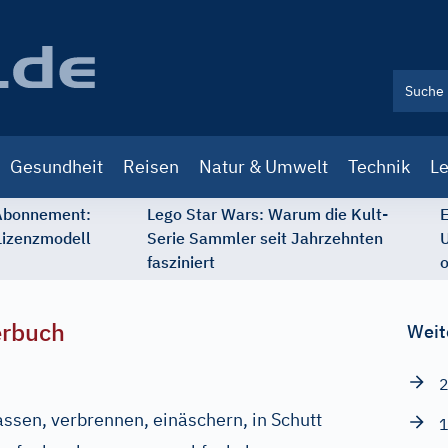
Gesundheit
Reisen
Natur & Umwelt
Technik
Le
 Abonnement:
Lego Star Wars: Warum die Kult-
E
Lizenzmodell
Serie Sammler seit Jahrzehnten
U
fasziniert
o
erbuch
Weit
2
assen, verbrennen, einäschern, in Schutt
1