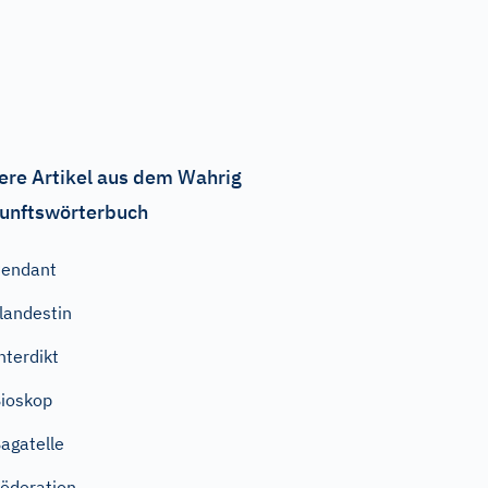
ere Artikel aus dem Wahrig
unftswörterbuch
Pendant
landestin
nterdikt
ioskop
agatelle
öderation