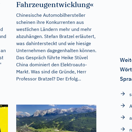
?
Fahrzeugentwicklung«
Chinesische Automobilhersteller
scheinen ihre Konkurrenten aus
nd
westlichen Ländern mehr und mehr
und
abzuhängen. Stefan Bratzel erläutert,
was dahintersteckt und wie hiesige
 an
Unternehmen dagegenhalten können.
st
Das Gespräch führte Heike Stüvel
Weit
"
China dominiert den Elektroauto-
Wört
Markt. Was sind die Gründe, Herr
Spra
Professor Bratzel? Der Erfolg...
s
a
n