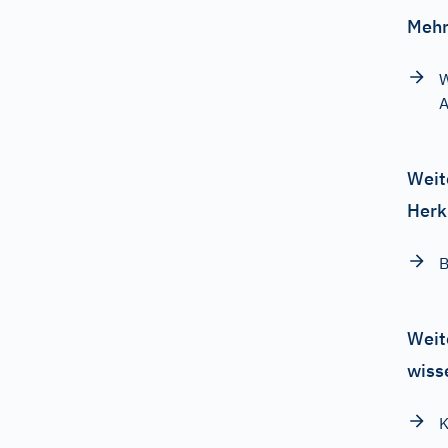
Mehr
W
Weit
Herk
B
Weit
wiss
K