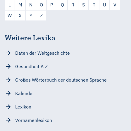
L
M
N
O
P
Q
R
S
T
U
V
W
X
Y
Z
Weitere Lexika
Daten der Weltgeschichte
Gesundheit A-Z
Großes Wörterbuch der deutschen Sprache
Kalender
Lexikon
Vornamenlexikon