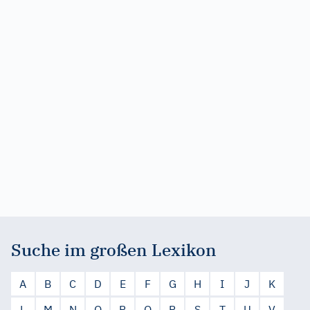
Suche im großen Lexikon
A
B
C
D
E
F
G
H
I
J
K
L
M
N
O
P
Q
R
S
T
U
V