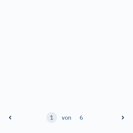
1
von
6