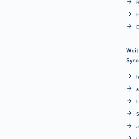
B
H
E
Weit
Syno
h
a
l
S
a
L