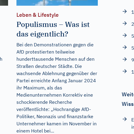
1
Leben & Lifestyle
Populismus – Was ist
2
das eigentlich?
5
Bei den Demonstrationen gegen die
5
n
AfD protestierten teilweise
ch
hunderttausende Menschen auf den
9
Straßen deutscher Städte. Die
1
wachsende Ablehnung gegenüber der
Partei erreichte Anfang Januar 2024
ihr Maximum, als das
Weit
Medienunternehmen Korrektiv eine
schockierende Recherche
Wiss
veröffentlichte: „Hochrangige AfD-
Politiker, Neonazis und finanzstarke
E
Unternehmer kamen im November in
i
einem Hotel bei...