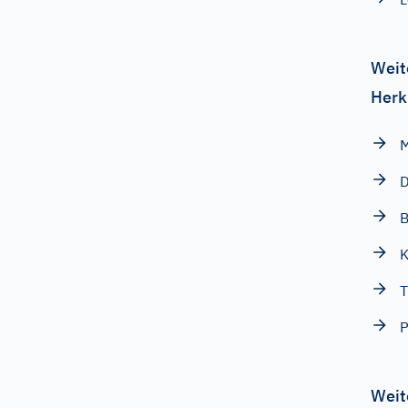
Weit
Herk
M
D
K
T
P
Weit