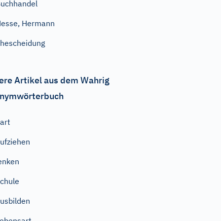
uchhandel
esse, Hermann
hescheidung
ere Artikel aus dem Wahrig
nymwörterbuch
art
ufziehen
enken
chule
usbilden
ebensart