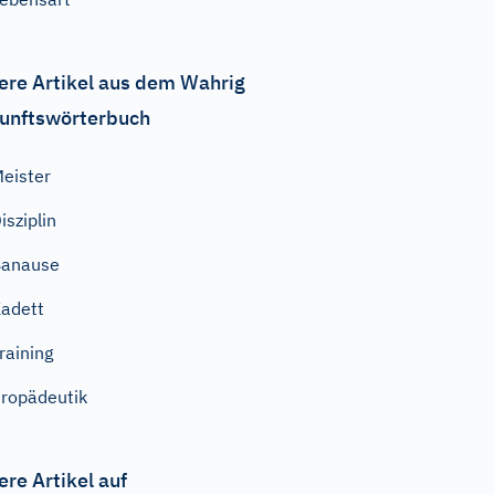
ere Artikel aus dem Wahrig
unftswörterbuch
eister
isziplin
Banause
adett
raining
ropädeutik
ere Artikel auf