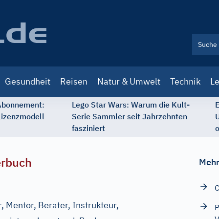
Gesundheit
Reisen
Natur & Umwelt
Technik
Le
 Abonnement:
Lego Star Wars: Warum die Kult-
E
Lizenzmodell
Serie Sammler seit Jahrzehnten
U
fasziniert
o
erbuch
Mehr
C
 Mentor, Berater, Instrukteur,
P