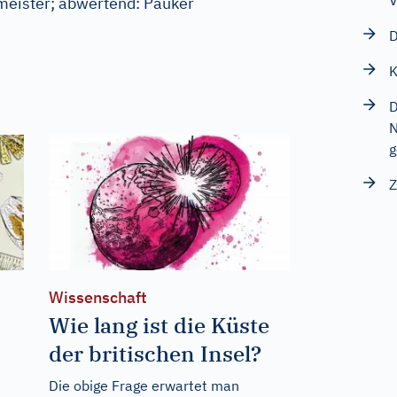
V
meister
;
abwertend:
Pauker
D
K
D
N
g
Z
Wissenschaft
Wie lang ist die Küste
der britischen Insel?
Die obige Frage erwartet man