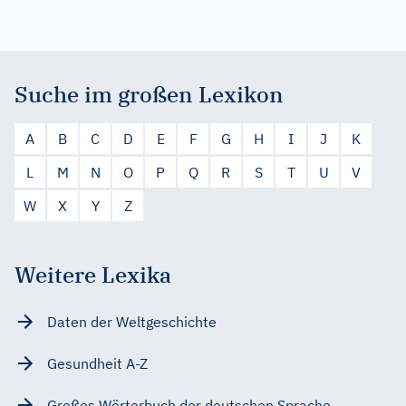
Suche im großen Lexikon
A
B
C
D
E
F
G
H
I
J
K
L
M
N
O
P
Q
R
S
T
U
V
W
X
Y
Z
Weitere Lexika
Daten der Weltgeschichte
Gesundheit A-Z
Großes Wörterbuch der deutschen Sprache