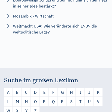
Dostojewskijs Schuld und Sühne: Fühlt sich der Held
in seiner Idee bestärkt?
Mosambik - Wirtschaft
Weltmacht USA: Wie veränderte sich 1989 die
weltpolitische Lage?
Suche im großen Lexikon
A
B
C
D
E
F
G
H
I
J
K
L
M
N
O
P
Q
R
S
T
U
V
W
X
Y
Z