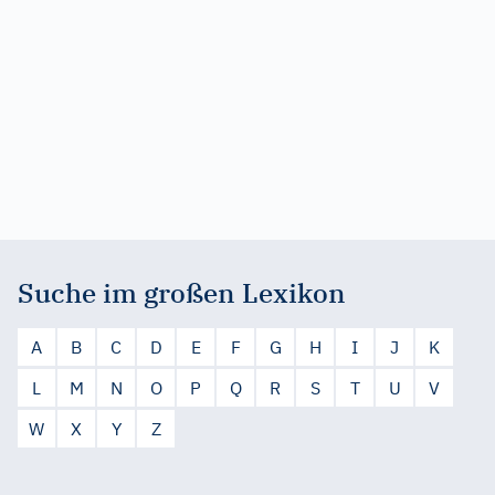
Suche im großen Lexikon
A
B
C
D
E
F
G
H
I
J
K
L
M
N
O
P
Q
R
S
T
U
V
W
X
Y
Z