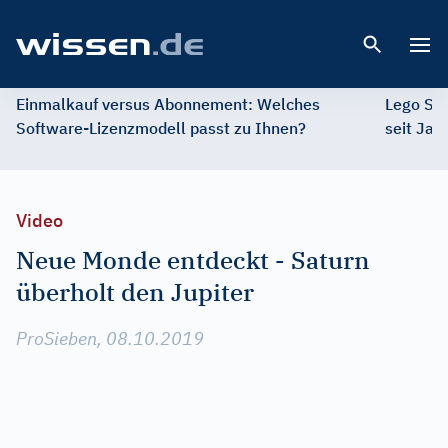
Open 
Einmalkauf versus Abonnement: Welches
Lego St
Software-Lizenzmodell passt zu Ihnen?
seit Jah
Video
Neue Monde entdeckt - Saturn
überholt den Jupiter
ProSieben, 08.10.2019