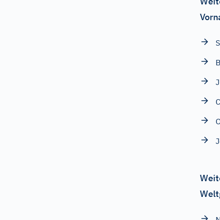
Weit
Vorn
S
B
J
C
O
Weit
Welt
N