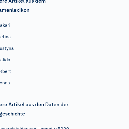
ere Artikel aus dem
amenlexikon
akari
etina
ustyna
alida
tbert
Jonna
ere Artikel aus den Daten der
geschichte
assreisfelder von Hemudu (5000