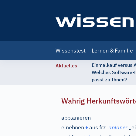
Main
Wissenstest
Lernen & Familie
navigation
Einmalkauf versus
Aktuelles
Welches Software-
passt zu Ihnen?
Wahrig Herkunftswört
applanieren
einebnen
♦
aus
frz.
aplaner
„ei