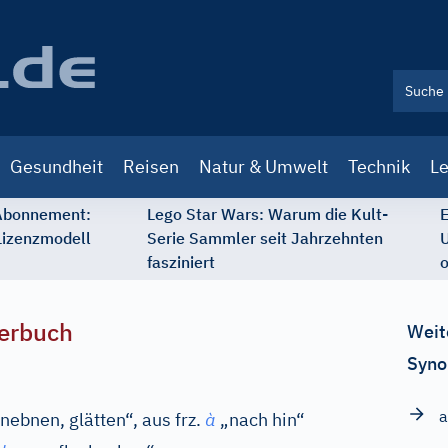
Gesundheit
Reisen
Natur & Umwelt
Technik
Le
 Abonnement:
Lego Star Wars: Warum die Kult-
E
Lizenzmodell
Serie Sammler seit Jahrzehnten
U
fasziniert
o
erbuch
Weit
Syno
a
nebnen, glätten“, aus
frz.
à
„nach hin“