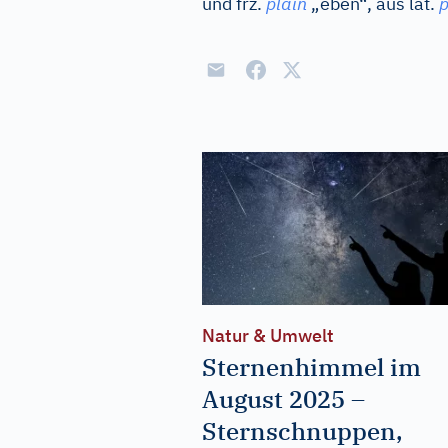
und
frz.
plain
„eben“, aus
lat.
p
Natur & Umwelt
Sternenhimmel im
August 2025 –
Sternschnuppen,