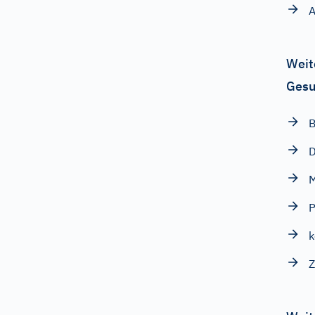
A
Weit
Gesu
B
D
P
Z