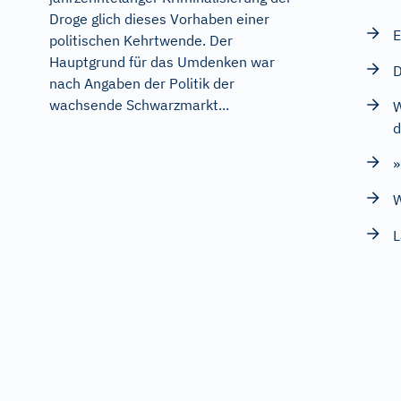
Droge glich dieses Vorhaben einer
E
politischen Kehrtwende. Der
Hauptgrund für das Umdenken war
D
nach Angaben der Politik der
wachsende Schwarzmarkt...
W
d
»
W
L