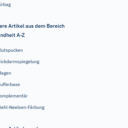
irbag
ere Artikel aus dem Bereich
ndheit A-Z
lutspucken
ickdarmspiegelung
Magen
ufferbase
komplementär
iehl-Neelsen-Färbung