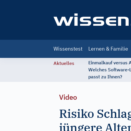
Main
Wissenstest
Lernen & Familie
navigation
Einmalkauf versus
Aktuelles
Welches Software-
passt zu Ihnen?
Video
Risiko Schl
jüngere Alte