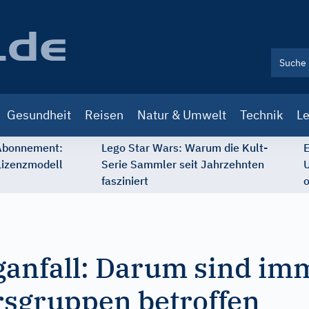
Gesundheit
Reisen
Natur & Umwelt
Technik
Le
 Abonnement:
Lego Star Wars: Warum die Kult-
E
Lizenzmodell
Serie Sammler seit Jahrzehnten
U
fasziniert
o
aganfall: Darum sind i
rsgruppen betroffen