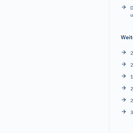
D
u
Weit
2
2
1
2
2
3