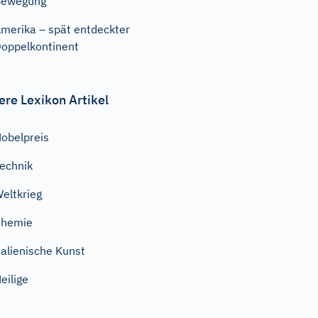
Bewegung
merika – spät entdeckter
oppelkontinent
ere Lexikon Artikel
obelpreis
echnik
eltkrieg
Chemie
talienische Kunst
eilige