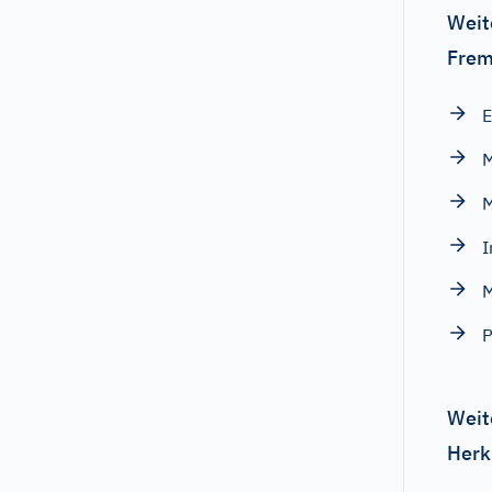
Weit
Frem
E
M
I
M
P
Weit
Herk