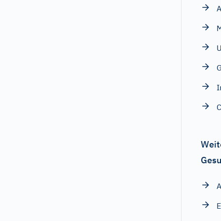
A
M
U
G
I
C
Weit
Gesu
A
E