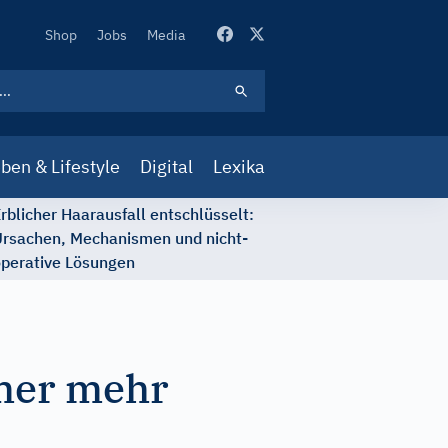
Secondary
Shop
Jobs
Media
Navigation
ben & Lifestyle
Digital
Lexika
rblicher Haarausfall entschlüsselt:
rsachen, Mechanismen und nicht-
perative Lösungen
mmer mehr