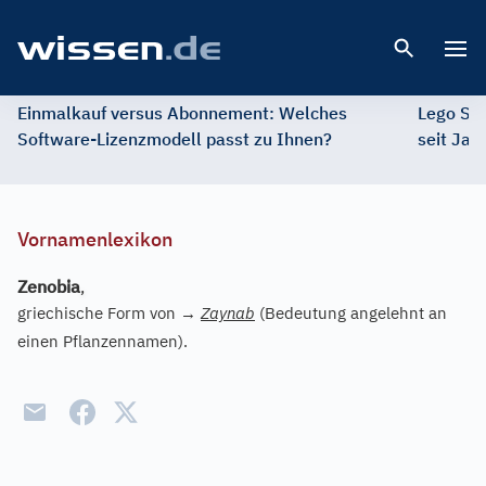
Open 
Einmalkauf versus Abonnement: Welches
Lego St
Software-Lizenzmodell passt zu Ihnen?
seit Jah
Vornamenlexikon
Zenobia
,
griechische Form von
→
Zaynab
(Bedeutung angelehnt an
einen Pflanzennamen).