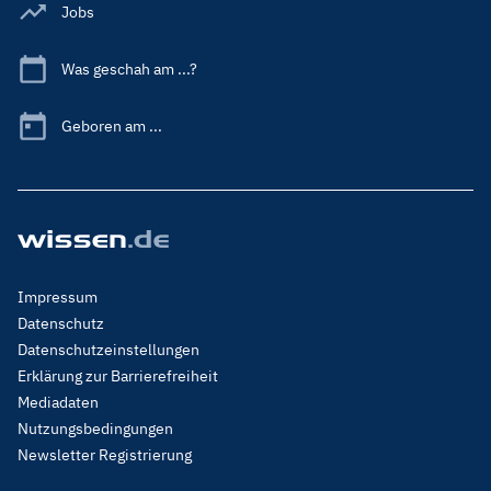
Jobs
Was geschah am ...?
Geboren am ...
Footer
Impressum
Menu
Datenschutz
Legal
Datenschutzeinstellungen
Erklärung zur Barrierefreiheit
Mediadaten
Nutzungsbedingungen
Newsletter Registrierung