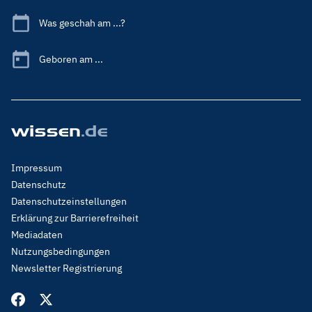
Was geschah am ...?
Geboren am ...
Footer
Impressum
Menu
Datenschutz
Legal
Datenschutzeinstellungen
Erklärung zur Barrierefreiheit
Mediadaten
Nutzungsbedingungen
Newsletter Registrierung