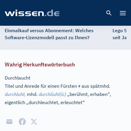
Open 
Einmalkauf versus Abonnement: Welches
Lego St
Software-Lizenzmodell passt zu Ihnen?
seit Jah
Wahrig Herkunftswörterbuch
Durchlaucht
Titel und Anrede für einen Fürsten
♦
aus
spätmhd.
durchluht,
mhd.
durchliuht(ic)
„berühmt, erhaben“,
eigentlich „durchleuchtet, erleuchtet“