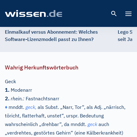
Open 
Einmalkauf versus Abonnement: Welches
Lego St
Software-Lizenzmodell passt zu Ihnen?
seit Jah
Wahrig Herkunftswörterbuch
Geck
1.
Modenarr
2.
rhein.:
Fastnachtsnarr
♦
mnddt.
geck,
als Subst. „Narr, Tor“, als Adj. „närrisch,
töricht, flatterhaft, unstet“, urspr. Bedeutung
wahrscheinlich „drehbar“, da
mnddt.
geck
auch
„verdrehtes, gestörtes Gehirn“ (eine Kälberkrankheit)