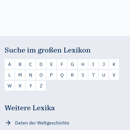
Suche im großen Lexikon
A
B
C
D
E
F
G
H
I
J
K
L
M
N
O
P
Q
R
S
T
U
V
W
X
Y
Z
Weitere Lexika
Daten der Weltgeschichte