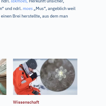
s
ndrl.
lakmoes,
Herkunft unsicher,
en“ und
ndrl.
moes
„Mus“, angeblich weil
einen Brei herstellte, aus dem man
Wissenschaft