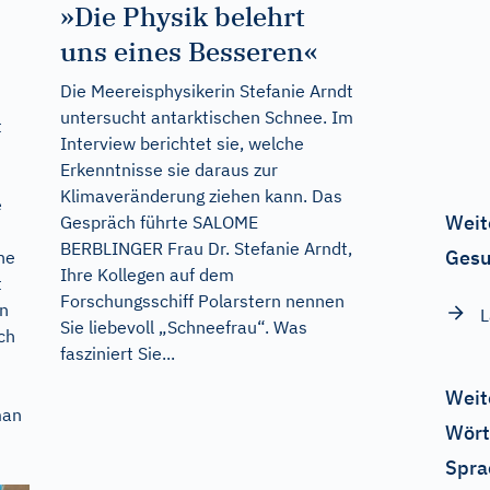
»Die Physik belehrt
uns eines Besseren«
Die Meereisphysikerin Stefanie Arndt
untersucht antarktischen Schnee. Im
t
Interview berichtet sie, welche
Erkenntnisse sie daraus zur
Klimaveränderung ziehen kann. Das
e
Weit
Gespräch führte SALOME
BERBLINGER Frau Dr. Stefanie Arndt,
Gesu
ne
Ihre Kollegen auf dem
t
Forschungsschiff Polarstern nennen
en
Sie liebevoll „Schneefrau“. Was
ch
fasziniert Sie...
Weit
man
Wört
Spra