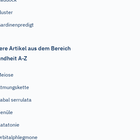
lluster
ardinenpredigt
ere Artikel aus dem Bereich
ndheit A-Z
eiose
tmungskette
abal serrulata
enüle
atatonie
rbitalphlegmone