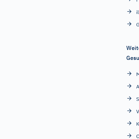
i
G
Weit
Gesu
M
A
S
V
K
O