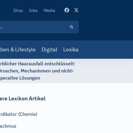
Secondary
Shop
Jobs
Media
Navigation
ben & Lifestyle
Digital
Lexika
rblicher Haarausfall entschlüsselt:
rsachen, Mechanismen und nicht-
perative Lösungen
ere Lexikon Artikel
ndikator (Chemie)
Lackmus