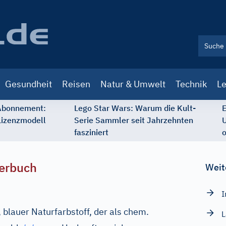
Gesundheit
Reisen
Natur & Umwelt
Technik
Le
 Abonnement:
Lego Star Wars: Warum die Kult-
E
Lizenzmodell
Serie Sammler seit Jahrzehnten
U
fasziniert
o
erbuch
Weit
I
blauer Naturfarbstoff, der als chem.