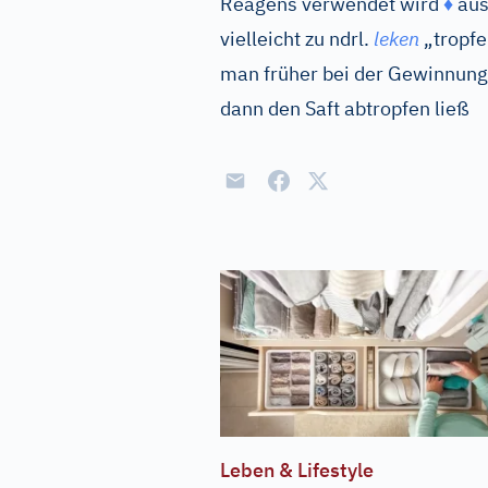
Reagens verwendet wird
♦
au
vielleicht zu
ndrl.
leken
„tropf
man früher bei der Gewinnung 
dann den Saft abtropfen ließ
Leben & Lifestyle