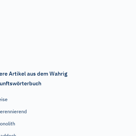
ere Artikel aus dem Wahrig
unftswörterbuch
eise
erennierend
onolith
Paddock