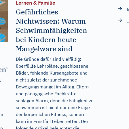
Lernen & Familie
I
Gefährliches
Nichtwissen: Warum
Schwimmfähigkeiten
bei Kindern heute
Mangelware sind
Die Gründe dafür sind vielfältig:
überfüllte Lehrpläne, geschlossene
en“
Bäder, fehlende Kursangebote und
nicht zuletzt der zunehmende
g
Bewegungsmangel im Alltag. Eltern
und pädagogische Fachkräfte
schlagen Alarm, denn die Fähigkeit zu
schwimmen ist nicht nur eine Frage
der körperlichen Fitness, sondern
ie
kann im Ernstfall Leben retten. Der
folgende Artikel beleuchtet die
in