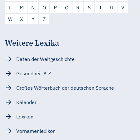
L
M
N
O
P
Q
R
S
T
U
V
W
X
Y
Z
Weitere Lexika
Daten der Weltgeschichte
Gesundheit A-Z
Großes Wörterbuch der deutschen Sprache
Kalender
Lexikon
Vornamenlexikon