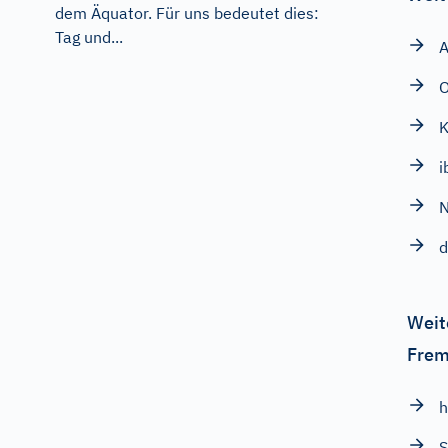
dem Äquator. Für uns bedeutet dies:
Tag und...
A
K
i
N
d
Weit
Frem
h
S