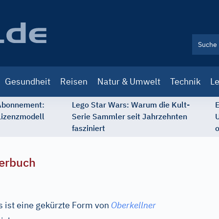
Gesundheit
Reisen
Natur & Umwelt
Technik
Le
 Abonnement:
Lego Star Wars: Warum die Kult-
E
Lizenzmodell
Serie Sammler seit Jahrzehnten
U
fasziniert
o
erbuch
s ist eine gekürzte Form von
Oberkellner