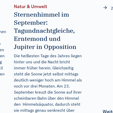
Natur & Umwelt
2
Sternenhimmel im
September:
Tagundnachtgleiche,
ehen
Erntemond und
e
Jupiter in Opposition
ßen
ben
Die heißesten Tage des Jahres liegen
g
hinter uns und die Nacht bricht
il
immer früher herein. Gleichzeitig
den
steht die Sonne jetzt selbst mittags
deutlich weniger hoch am Himmel als
noch vor drei Monaten. Am 23.
September kreuzt die Sonne auf ihrer
scheinbaren Bahn über den Himmel
den Himmelsäquator, dadurch steht
sie mittags genau senkrecht über
Weit