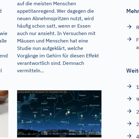
auf die meisten Menschen
Mehr
d
appetitanregend. Wer dagegen die
neuen Abnehmspritzen nutzt, wird
häufig schon satt, wenn er Essen
R
 wie
auch nur ansieht. In Versuchen mit
F
lle
Mäusen und Menschen hat eine
a
Studie nun aufgeklärt, welche
gend
Vorgänge im Gehirn für diesen Effekt
verantwortlich sind. Demnach
Weit
l
vermitteln...
1
9
2
2
4