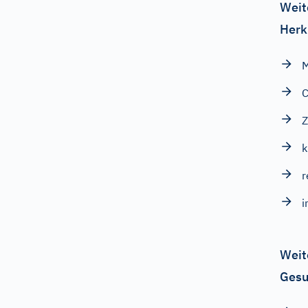
Weit
Herk
M
C
Z
k
r
i
Weit
Gesu