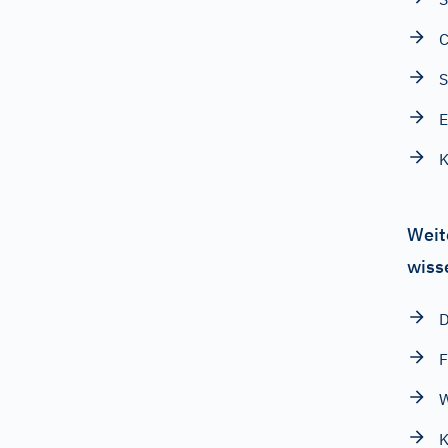
S
E
K
Weit
wiss
D
F
W
K