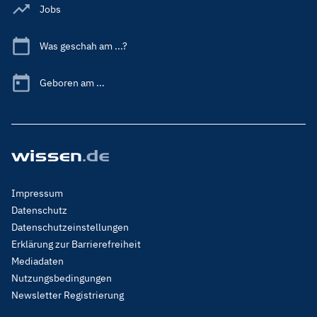
Jobs
Was geschah am ...?
Geboren am ...
Footer
Impressum
Menu
Datenschutz
Legal
Datenschutzeinstellungen
Erklärung zur Barrierefreiheit
Mediadaten
Nutzungsbedingungen
Newsletter Registrierung