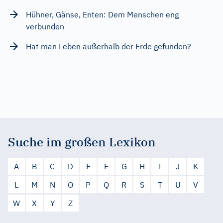
Hühner, Gänse, Enten: Dem Menschen eng
verbunden
Hat man Leben außerhalb der Erde gefunden?
Suche im großen Lexikon
A
B
C
D
E
F
G
H
I
J
K
L
M
N
O
P
Q
R
S
T
U
V
W
X
Y
Z