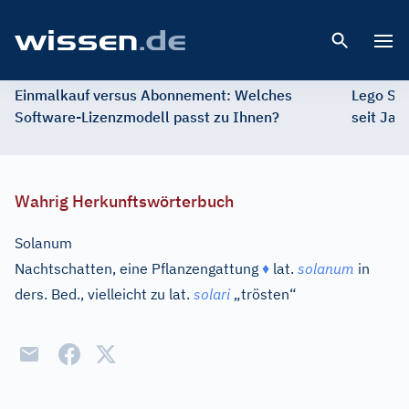
Open 
Einmalkauf versus Abonnement: Welches
Lego St
Software-Lizenzmodell passt zu Ihnen?
seit Jah
Wahrig Herkunftswörterbuch
Solanum
Nachtschatten, eine Pflanzengattung
♦
lat.
solanum
in
ders. Bed., vielleicht zu
lat.
solari
„trösten“