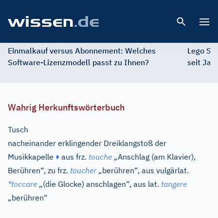
Open 
Einmalkauf versus Abonnement: Welches
Lego St
Software-Lizenzmodell passt zu Ihnen?
seit Jah
Wahrig Herkunftswörterbuch
Tusch
nacheinander erklingender Dreiklangstoß der
Musikkapelle
♦
aus
frz.
touche
„Anschlag (am Klavier),
Berühren“, zu
frz.
toucher
„berühren“, aus
vulgärlat.
*toccare
„(die Glocke) anschlagen“, aus
lat.
tangere
„berühren“