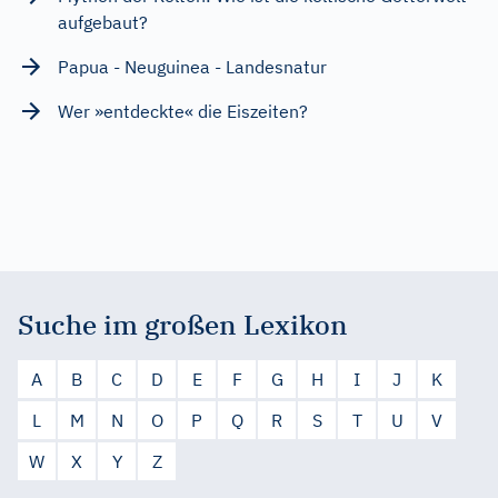
aufgebaut?
Papua - Neuguinea - Landesnatur
Wer »entdeckte« die Eiszeiten?
Suche im großen Lexikon
A
B
C
D
E
F
G
H
I
J
K
L
M
N
O
P
Q
R
S
T
U
V
W
X
Y
Z