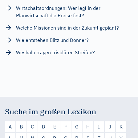
Wirtschaftsordnungen: Wer legt in der
Planwirtschaft die Preise fest?
Welche Missionen sind in der Zukunft geplant?
Wie entstehen Blitz und Donner?
Weshalb tragen Irisblüten Streifen?
Suche im großen Lexikon
A
B
C
D
E
F
G
H
I
J
K
L
M
N
O
P
Q
R
S
T
U
V