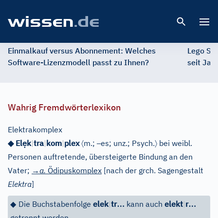
Open 
Einmalkauf versus Abonnement: Welches
Lego St
Software-Lizenzmodell passt zu Ihnen?
seit Jah
Wahrig Fremdwörterlexikon
Elektrakomplex
ẹ
〈
–
〉
◆ El
k
|
tra
|
kom
|
plex
m.;
es; unz.;
Psych.
bei weibl.
Personen auftretende, übersteigerte Bindung an den
Vater;
→a.
Ödipuskomplex
[
nach der grch. Sagengestalt
Elektra
]
…
…
◆
Die Buchstabenfolge
elek
|
tr
kann auch
elekt
|
r
getrennt werden.