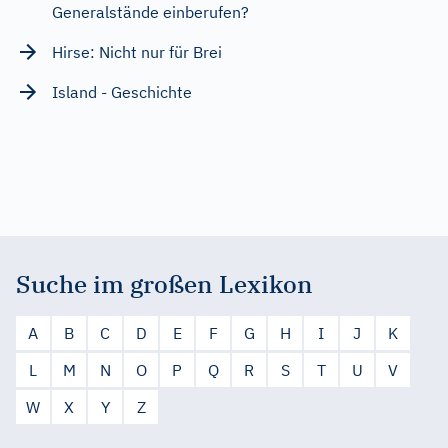
Generalstände einberufen?
Hirse: Nicht nur für Brei
Island - Geschichte
Suche im großen Lexikon
A
B
C
D
E
F
G
H
I
J
K
L
M
N
O
P
Q
R
S
T
U
V
W
X
Y
Z