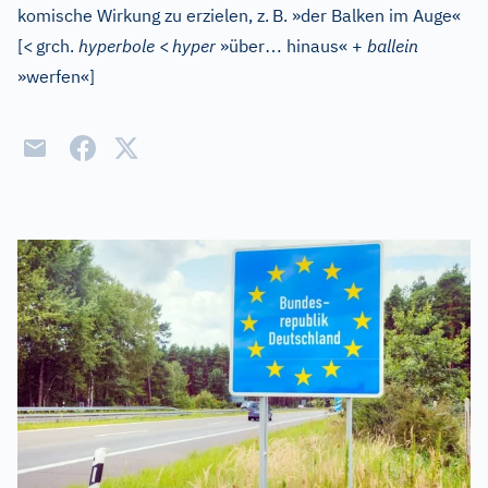
komische Wirkung zu erzielen, z.
B. »der Balken im Auge«
…
[
<
grch.
hyperbole
<
hyper
»über
hinaus« +
ballein
»werfen«
]