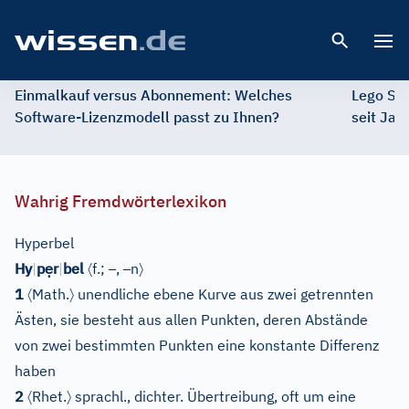
Open 
Einmalkauf versus Abonnement: Welches
Lego St
Software-Lizenzmodell passt zu Ihnen?
seit Jah
Wahrig Fremdwörterlexikon
Hyperbel
ẹ
〈
–
–
〉
Hy
|
p
r
|
bel
f.;
,
n
〈
〉
1
Math.
unendliche ebene Kurve aus zwei getrennten
Ästen, sie besteht aus allen Punkten, deren Abstände
von zwei bestimmten Punkten eine konstante Differenz
haben
〈
〉
2
Rhet.
sprachl., dichter. Übertreibung, oft um eine