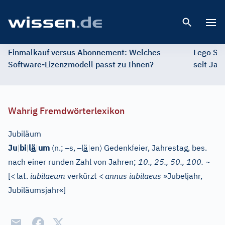
Open 
Einmalkauf versus Abonnement: Welches
Lego St
Software-Lizenzmodell passt zu Ihnen?
seit Jah
Wahrig Fremdwörterlexikon
Jubiläum
〈
–
–
〉
Ju
|
bi
|
l
ä
|
um
n.;
s,
l
ä
|
en
Gedenkfeier, Jahrestag, bes.
nach einer runden Zahl von Jahren;
10., 25., 50., 100. ~
[
<
lat.
iubilaeum
verkürzt
<
annus iubilaeus
»Jubeljahr,
Jubiläumsjahr«
]