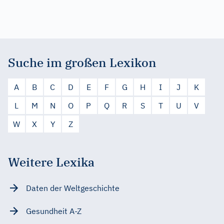
Suche im großen Lexikon
A
B
C
D
E
F
G
H
I
J
K
L
M
N
O
P
Q
R
S
T
U
V
W
X
Y
Z
Weitere Lexika
Daten der Weltgeschichte
Gesundheit A-Z